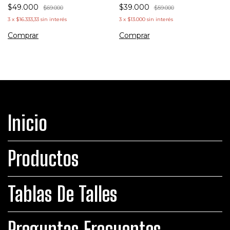
$39.000
$49.000
$59.000
$69.000
3
x
$13.000
sin interés
3
x
$16.333,33
sin interés
Comprar
Comprar
Inicio
Productos
Tablas De Talles
Preguntas Frecuentes