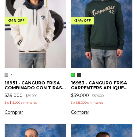
-
34
%
OFF
-
34
%
OFF
+1
16951 - CANGURO FRISA
16953 - CANGURO FRISA
COMBINADO CON TIRAS
CARPENTERS APLIQUE
TEJIDAS
BORDADO
$39.000
$39.000
$59.000
$59.000
3
x
$13.000
sin interés
3
x
$13.000
sin interés
Comprar
Comprar