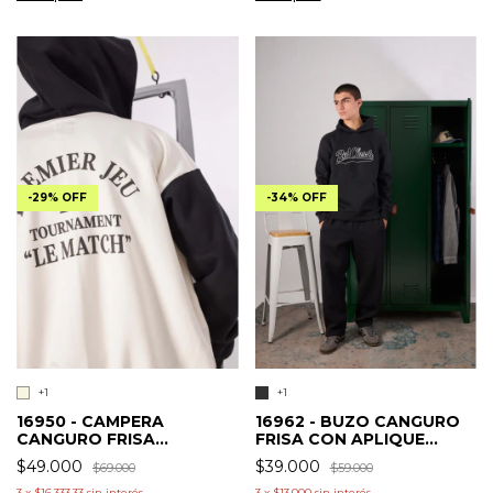
-
29
%
OFF
-
34
%
OFF
+1
+1
16950 - CAMPERA
16962 - BUZO CANGURO
CANGURO FRISA
FRISA CON APLIQUE
COMBIANDA
REDCROSS
$49.000
$39.000
$69.000
$59.000
3
x
$16.333,33
sin interés
3
x
$13.000
sin interés