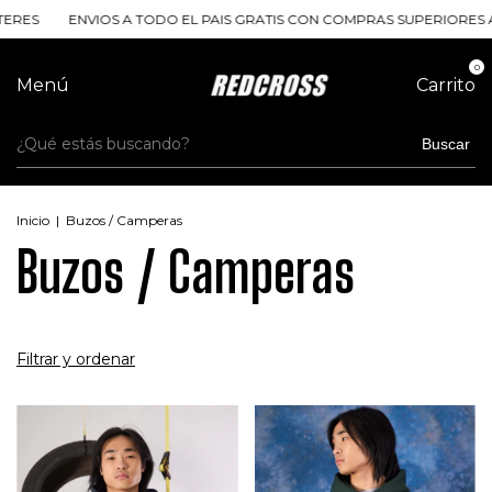
ENVIOS A TODO EL PAIS GRATIS CON COMPRAS SUPERIORES A $120.0
0
Menú
Carrito
Buscar
Inicio
|
Buzos / Camperas
Buzos / Camperas
Filtrar y ordenar