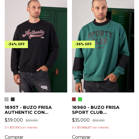
-
36
%
OFF
-
34
%
OFF
16960 - BUZO FRISA
16957 - BUZO FRISA
SPORT CLUB
AUTHENTIC CON
COMBINADO
BOLSILLOS
$35.000
$39.000
$55.000
$59.000
3
x
$11.666,67
sin interés
3
x
$13.000
sin interés
Comprar
Comprar