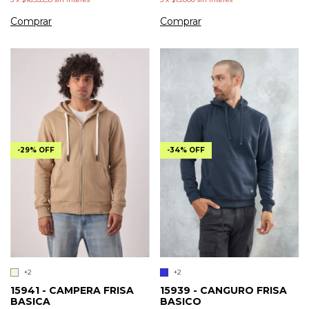
Comprar
Comprar
-
34
%
OFF
-
29
%
OFF
+2
+2
15939 - CANGURO FRISA
15941 - CAMPERA FRISA
BASICO
BASICA