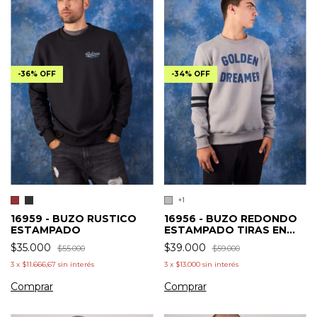
-
36
%
OFF
-
34
%
OFF
+1
16959 - BUZO RUSTICO
16956 - BUZO REDONDO
ESTAMPADO
ESTAMPADO TIRAS EN
MANGA
$35.000
$39.000
$55.000
$59.000
3
x
$11.666,67
sin interés
3
x
$13.000
sin interés
Comprar
Comprar